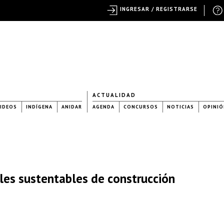
INGRESAR / REGISTRARSE
ACTUALIDAD
IDEOS
INDÍGENA
ANIDAR
AGENDA
CONCURSOS
NOTICIAS
OPINIÓ
ales sustentables de construcción