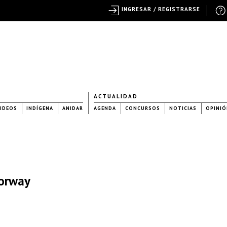
INGRESAR / REGISTRARSE
ACTUALIDAD
IDEOS
INDÍGENA
ANIDAR
AGENDA
CONCURSOS
NOTICIAS
OPINIÓ
Norway