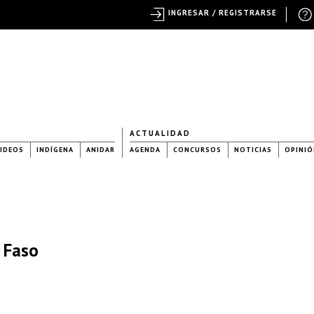
INGRESAR / REGISTRARSE
ACTUALIDAD
IDEOS
INDÍGENA
ANIDAR
AGENDA
CONCURSOS
NOTICIAS
OPINIÓ
a Faso