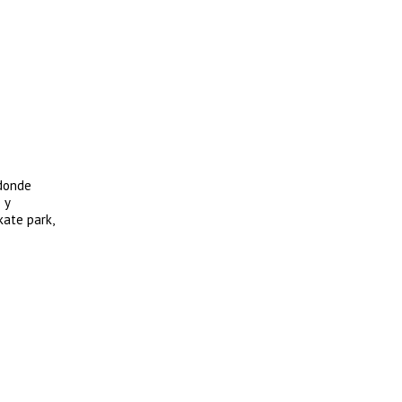
 donde
 y
kate park,