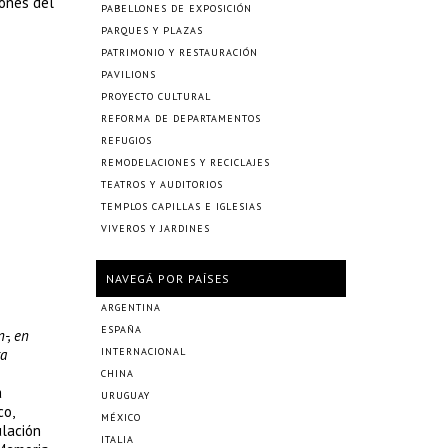
iones del
PABELLONES DE EXPOSICIÓN
PARQUES Y PLAZAS
PATRIMONIO Y RESTAURACIÓN
PAVILIONS
PROYECTO CULTURAL
REFORMA DE DEPARTAMENTOS
REFUGIOS
REMODELACIONES Y RECICLAJES
TEATROS Y AUDITORIOS
TEMPLOS CAPILLAS E IGLESIAS
VIVEROS Y JARDINES
NAVEGÁ POR PAÍSES
ARGENTINA
ESPAÑA
-, en
ra
INTERNACIONAL
CHINA
a
URUGUAY
co,
MÉXICO
ulación
ITALIA