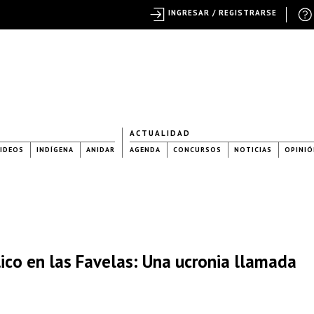
INGRESAR / REGISTRARSE
ACTUALIDAD
IDEOS
INDÍGENA
ANIDAR
AGENDA
CONCURSOS
NOTICIAS
OPINIÓ
ico en las Favelas: Una ucronia llamada