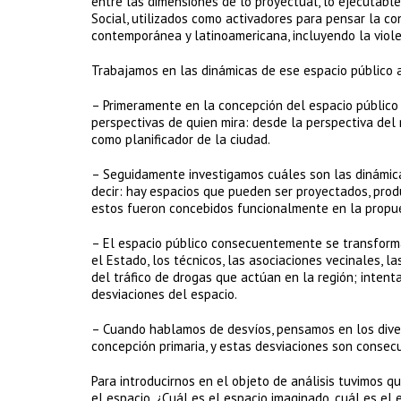
entre las dimensiones de lo proyectual, lo ejecutabl
Social, utilizados como activadores para pensar la co
contemporánea y latinoamericana, incluyendo la vio
Trabajamos en las dinámicas de ese espacio público a 
– Primeramente en la concepción del espacio público e
perspectivas de quien mira: desde la perspectiva del 
como planificador de la ciudad.
– Seguidamente investigamos cuáles son las dinámicas
decir: hay espacios que pueden ser proyectados, prod
estos fueron concebidos funcionalmente en la propue
– El espacio público consecuentemente se transforma
el Estado, los técnicos, las asociaciones vecinales, 
del tráfico de drogas que actúan en la región; inten
desviaciones del espacio.
– Cuando hablamos de desvíos, pensamos en los diver
concepción primaria, y estas desviaciones son consecu
Para introducirnos en el objeto de análisis tuvimos 
el espacio. ¿Cuál es el espacio imaginado, cuál es el 