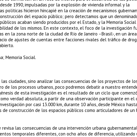
esde 1990, impulsadas por la explosión de vivienda informal y la
stas políticas hicieron hincapié en la creación de mecanismos guberna
 construcción del espacio público; pero detectamos que un denomina
públicos acaban siendo producidos por el Estado, y la Memoria Social
lidad de los mismos. En este contexto, el foco de la investigación f
 en la zona norte de la ciudad de Río de Janeiro –Brasil-, en un áre
cio de ajustes de cuentas entre facciones rivales del tráfico de drog
abierto.
na; Memoria Social.
as ciudades, sino analizar las consecuencias de los proyectos de lo
ro de los procesos urbanos, poco podremos debatir a nuestro entend
 génesis de esta investigación es el resultado de un ciclo que comenz
omo verdad absoluta, a partir de una observación participante en el
investigación por casi 13.000 km, durante 10 años, desde México hasta
s de construcción de los espacios públicos como articuladores de un 
 revisa las consecuencias de una intervención urbana gubernamental
tos temporales diferentes, con ocho años de diferencia, utilizando