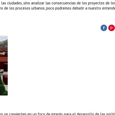
as ciudades, sino analizar las consecuencias de los proyectos de lo
ro de los procesos urbanos, poco podremos debatir a nuestro entend
os se convierten en un foco de interés para el desarrollo de las polít