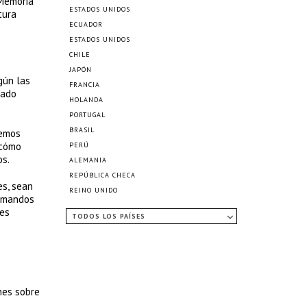
 Memoria
ESTADOS UNIDOS
tura
ECUADOR
ESTADOS UNIDOS
CHILE
JAPÓN
gún las
FRANCIA
tado
HOLANDA
PORTUGAL
BRASIL
remos
 cómo
PERÚ
os.
ALEMANIA
REPÚBLICA CHECA
es, sean
REINO UNIDO
comandos
tes
TODOS LOS PAÍSES
nes sobre