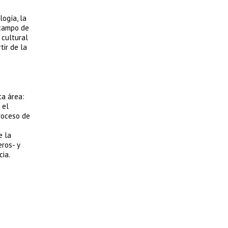
ogía, la
 campo de
 cultural
tir de la
ta área:
 el
proceso de
e la
ros- y
cia.