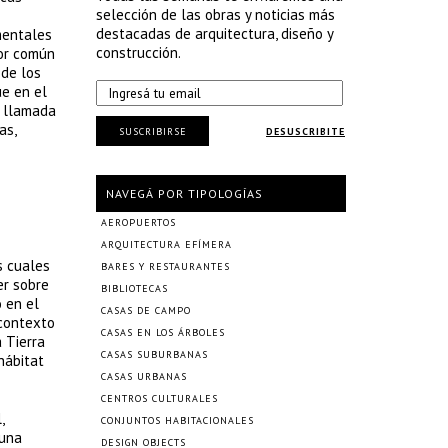
selección de las obras y noticias más
destacadas de arquitectura, diseño y
mentales
construcción.
dor común
 de los
ue en el
a llamada
as,
SUSCRIBIRSE
DESUSCRIBITE
NAVEGÁ POR TIPOLOGÍAS
AEROPUERTOS
ARQUITECTURA EFÍMERA
s cuales
BARES Y RESTAURANTES
er sobre
BIBLIOTECAS
ó en el
CASAS DE CAMPO
 contexto
CASAS EN LOS ÁRBOLES
 Tierra
CASAS SUBURBANAS
hábitat
CASAS URBANAS
CENTROS CULTURALES
,
CONJUNTOS HABITACIONALES
 una
DESIGN OBJECTS