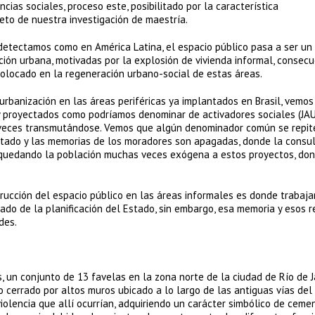
cias sociales, proceso este, posibilitado por la característica
jeto de nuestra investigación de maestría.
detectamos como en América Latina, el espacio público pasa a ser un
ción urbana, motivadas por la explosión de vivienda informal, consec
s colocado en la regeneración urbano-social de estas áreas.
eurbanización en las áreas periféricas ya implantados en Brasil, vemo
 proyectados como podríamos denominar de activadores sociales (JA
 veces transmutándose. Vemos que algún denominador común se repit
Estado y las memorias de los moradores son apagadas, donde la consu
r, quedando la población muchas veces exógena a estos proyectos, do
trucción del espacio público en las áreas informales es donde trabaj
do de la planificación del Estado, sin embargo, esa memoria y esos re
des.
 un conjunto de 13 favelas en la zona norte de la ciudad de Río de J
 cerrado por altos muros ubicado a lo largo de las antiguas vías del
iolencia que allí ocurrían, adquiriendo un carácter simbólico de ceme