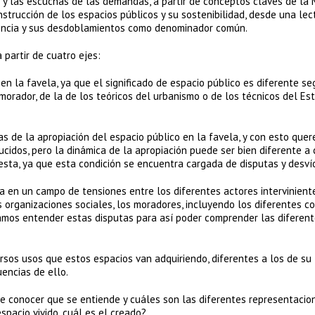
e y las escuchas de las demandas, a partir de conceptos claves de la
nstrucción de los espacios públicos y su sostenibilidad, desde una lec
lencia y sus desdoblamientos como denominador común.
partir de cuatro ejes:
n la favela, ya que el significado de espacio público es diferente se
morador, de la de los teóricos del urbanismo o de los técnicos del Es
 de la apropiación del espacio público en la favela, y con esto que
ucidos, pero la dinámica de la apropiación puede ser bien diferente a
sta, ya que esta condición se encuentra cargada de disputas y desví
 en un campo de tensiones entre los diferentes actores intervinient
las organizaciones sociales, los moradores, incluyendo los diferentes 
tamos entender estas disputas para así poder comprender las diferen
sos usos que estos espacios van adquiriendo, diferentes a los de su
encias de ello.
que conocer que se entiende y cuáles son las diferentes representacio
espacio vivido, cuál es el creado?