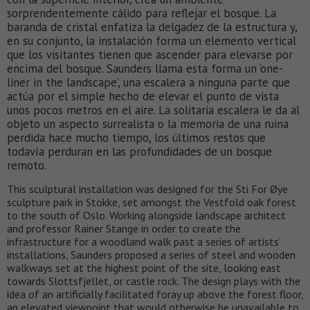
sorprendentemente cálido para reflejar el bosque. La
baranda de cristal enfatiza la delgadez de la estructura y,
en su conjunto, la instalación forma un elemento vertical
que los visitantes tienen que ascender para elevarse por
encima del bosque. Saunders llama esta forma un ‘one-
liner in the landscape’, una escalera a ninguna parte que
actúa por el simple hecho de elevar el punto de vista
unos pocos metros en el aire. La solitaria escalera le da al
objeto un aspecto surrealista o la memoria de una ruina
perdida hace mucho tiempo, los últimos restos que
todavía perduran en las profundidades de un bosque
remoto.
This sculptural installation was designed for the Sti For Øye
sculpture park in Stokke, set amongst the Vestfold oak forest
to the south of Oslo. Working alongside landscape architect
and professor Rainer Stange in order to create the
infrastructure for a woodland walk past a series of artists’
installations, Saunders proposed a series of steel and wooden
walkways set at the highest point of the site, looking east
towards Slottsfjellet, or castle rock. The design plays with the
idea of an artificially facilitated foray up above the forest floor,
an elevated viewpoint that would otherwise be unavailable to