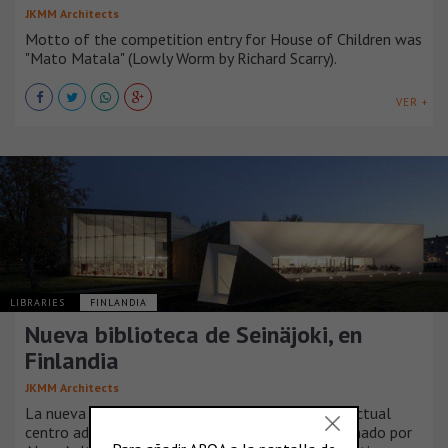
JKMM Architects
Motto of the competition entry for House of Children was
"Mato Matala" (Lowly Worm by Richard Scarry).
VER +
LIBRARIES
FINLANDIA
Nueva biblioteca de Seinäjoki, en
Finlandia
JKMM Architects
La nueva biblioteca de Seinäjoki se instala en el actual
centro administrativo y cultural de la ciudad, diseñado por