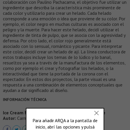
colaboración con Paulino Pachacama, el objetivo fue utilizar un
ingrediente que describa la característica más prominente de
cada color y utilizarlo para crear un helado. Cada helado
corresponde a una emoción o idea que proviene de su color. Por
ejemplo, el color negro en muchas culturas es asociado con el
peligro y la muerte. Para hacer este helado, decidí utilizar el
ingrediente de tinta de pulpo, que se asocia con la agresividad y
defensa. Por otro lado, el color rojo generalmente está
asociado con lo sensual, romántico y picante. Para interpretar
este color, decidí crear un helado de ají. La línea conductora de
estos trabajos incluye los temas de lo lúdico y lo banal,
resueltos ya sea a través de la manufactura de los elementos,
como por ejemplo el crear y fotografiar los helados, o la
interactividad que tiene la portada de la corona con el
espectador. En estos dos proyectos, la parte visual es una
respuesta a una combinación de elementos conceptuales que
ayudan a dar significado al diseño.
INFORMACIÓN TÉCNICA
Ice Cream Mood, gráfica ecuatoriana que emerge
Autor:
Carmen Rosa López