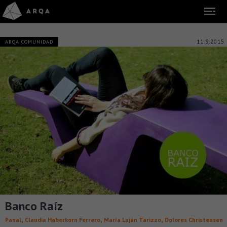
11.9.2015
ARQA COMUNIDAD
Banco Raíz
,
,
,
Panal
Claudia Haberkorn Ferrero
María Luján Tarizzo
Dolores Christensen