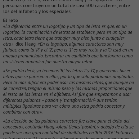
personas construyeron un total de casi 500 caracteres, entre
los del alfabeto y los especiales.
El reto
«La diferencia entre un logotipo y un tipo de letra es que, en un
logotipo, la combinación de letras se establece, pero en un tipo de
letra, cada letra tiene que trabajar muy bien junto a cualquier
otra»
, dice Haag.
«En el logotipo, algunos caracteres son muy
fluidos, como la ‘R’ y el ‘2’, pero el ‘1’ es muy recto y la ‘O’ está en un
ángulo pronunciado. Encontrar un equilibrio que funcionara como
un sistema armónico fue nuestro mayor reto».
«Se podría decir, ya tenemos ‘R’, las letras’I’ y ‘O’, y queremos hacer
letras que se parecen a ellas, por lo que sólo podríamos ampliarlas.
Pero lo más difícil era poder usar las mismas letras, que aunque no
se conecten, tengan el mismo peso y las mismas proporciones que
el resto de las letras en el alfabeto. Así fue que empezamos a usar
diferentes palabras –‘pasión’ y ‘transformación’- que tenían
múltiples ligaduras para ver cómo una letra podría conectar y
combinar con otra».
«La elección de las palabras correctas fue clave para el éxito del
concepto», continúa Haag. «Aquí tienes ‘pasión’, y debajo de ella se
puede ver una gran cantidad de similitudes en ‘Río 2016’. Entonces
se trabajó con 23 conceptos diferentes de fuentes y comenzamos a