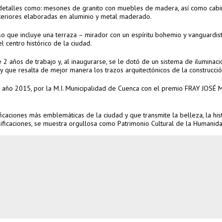
n detalles como: mesones de granito con muebles de madera, así como cab
xteriores elaboradas en aluminio y metal maderado.
so que incluye una terraza – mirador con un espíritu bohemio y vanguardist
l centro histórico de la ciudad.
 2 años de trabajo y, al inaugurarse, se le dotó de un sistema de iluminaci
 y que resalta de mejor manera los trazos arquitectónicos de la construcció
l año 2015, por la M.I. Municipalidad de Cuenca con el premio FRAY JOSÉ 
ficaciones más emblemáticas de la ciudad y que transmite la belleza, la hist
dificaciones, se muestra orgullosa como Patrimonio Cultural de la Humanida