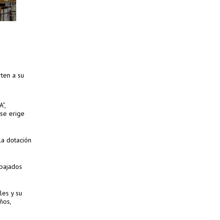
rten a su
”,
 se erige
la dotación
abajados
les y su
ños,