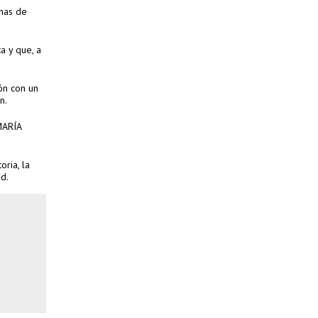
inas de
a y que, a
ón con un
n.
MARÍA
oria, la
d.