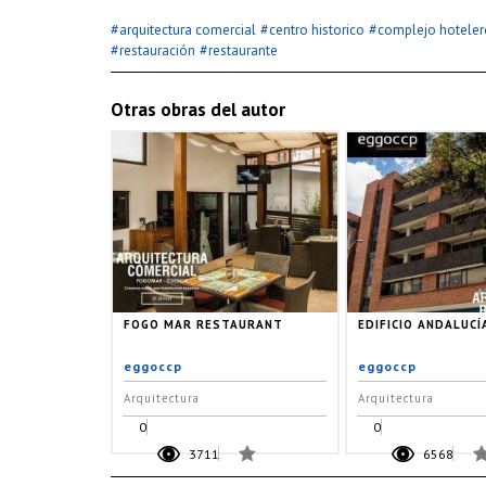
#
#
#
arquitectura comercial
centro historico
complejo hoteler
#
#
restauración
restaurante
Otras obras del autor
FOGO MAR RESTAURANT
EDIFICIO ANDALUCÍ
eggoccp
eggoccp
Arquitectura
Arquitectura
0
0
3711
6568