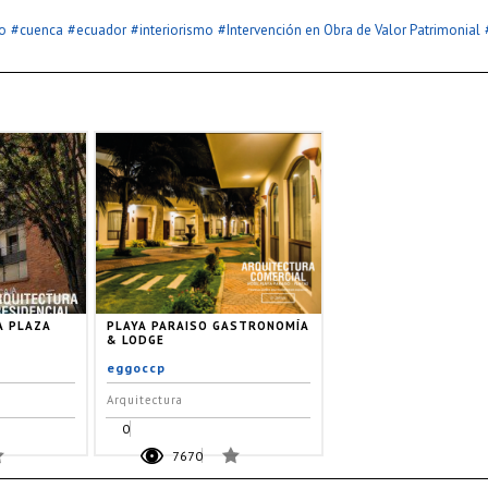
#
#
#
#
o
cuenca
ecuador
interiorismo
Intervención en Obra de Valor Patrimonial
A PLAZA
PLAYA PARAISO GASTRONOMÍA
& LODGE
eggoccp
Arquitectura
0
7670