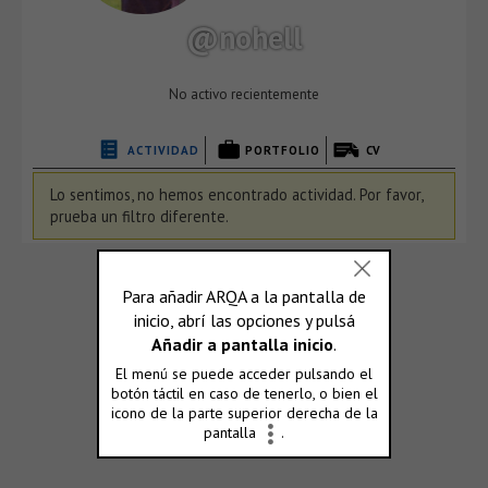
@nohell
No activo recientemente
ACTIVIDAD
PORTFOLIO
CV
Lo sentimos, no hemos encontrado actividad. Por favor,
prueba un filtro diferente.