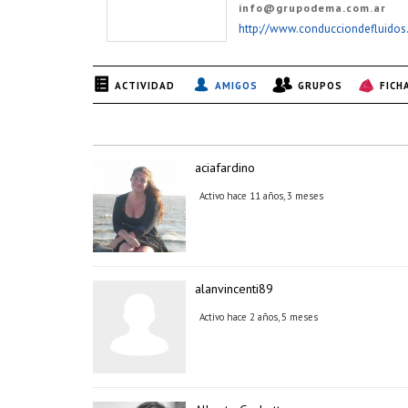
info@grupodema.com.ar
http://www.conducciondefluidos
ACTIVIDAD
AMIGOS
GRUPOS
FICH
aciafardino
Activo hace 11 años, 3 meses
alanvincenti89
Activo hace 2 años, 5 meses