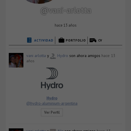
@vani-arlotta
hace 13 años
ACTIVIDAD
PORTFOLIO
CV
vani arlotta
y
Hydro
son ahora amigos
hace 13
años
Hydro
@hydro-aluminium-argentina
Ver Perfil
vani arlotta
y
Alis
son ahora amigos
hace 13