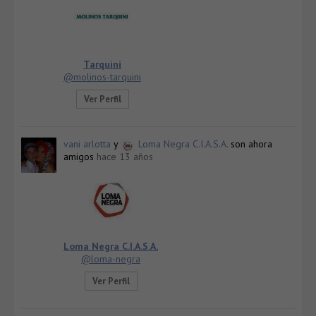
Tarquini
@molinos-tarquini
Ver Perfil
vani arlotta
y
Loma Negra C.I.A.S.A.
son ahora
amigos
hace 13 años
Loma Negra C.I.A.S.A.
@loma-negra
Ver Perfil