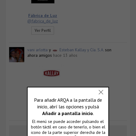
Fábrica de Luz
@fabrica_de_luz
Ver Perfil
vani arlotta
y
Esteban Kallay y Cía. S.A.
son
ahora amigos
hace 13 años
Esteban Kallay y Cía. S.A.
@esteban_kallay_y_cia_sa
Ver Perfil
Cargar más