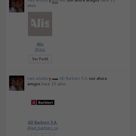
años
Alis
@alis
Ver Perfil
vani arlotta
y
AD Barbieri S.A.
son ahora
amigos
hace 13 años
AD Barbieri S.A.
@ad_barbieri_sa