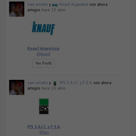
vani arlotta
y
Knauf Argentina
son ahora
amigos
hace 13 años
Knauf Argentina
@knauf
Ver Perfil
vani arlotta
y
IPS S.A.I.C. y F.S.A.
son ahora
amigos
hace 13 años
IPS S.A.I.C. y F.S.A.
@ips