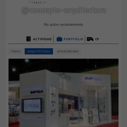
@concepto-arquitectura
No activo recientemente
ACTIVIDAD
PORTFOLIO
CV
TODAS
ARQUITECTURA
INTERIORISMO