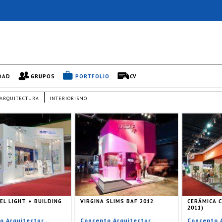
DAD
GRUPOS
PORTFOLIO
CV
ARQUITECTURA
INTERIORISMO
EL LIGHT + BUILDING
VIRGINA SLIMS BAF 2012
CERÁMICA 
2011)
 Arquitectur...
Concepto Arquitectur...
Concepto A