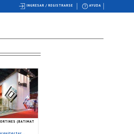
INGRESAR / REGISTRARSE
AYUDA
CORTINES (BATIMAT
rquitectur...