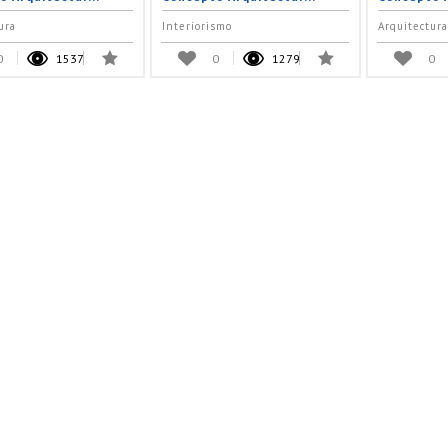
ura
Interiorismo
Arquitectura
0
1537
0
1279
0