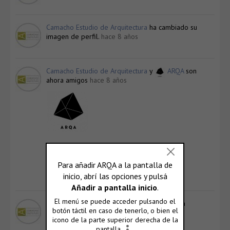
Camacho Estudio de Arquitectura
ha cambiado su
imagen de perfil.
hace 8 años
Camacho Estudio de Arquitectura
y
ARQA
son
ahora amigos
hace 8 años
ARQA
@arqa
Ver Perfil
Camacho Estudio de Arquitectura
ahora es un
usuario registrado
hace 8 años