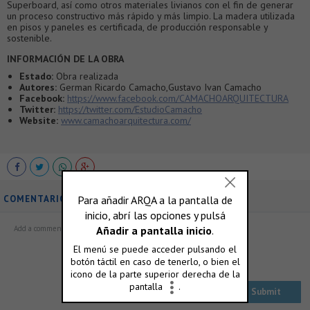
Superboard, así como otros materiales livianos con el fin de generar
un proceso constructivo más rápido y más limpio. La madera utilizada
en pisos y paneles es certificada, de producción responsable y
sostenible. ​
INFORMACIÓN DE LA OBRA
Estado:
Obra realizada
Autores:
German Ricardo Camacho,Gustavo Ivan Camacho
Facebook:
https://www.facebook.com/CAMACHOARQUITECTURA
Twitter:
https://twitter.com/EstudioCamacho
Website:
www.camachoarquitectura.com/
COMENTARIOS
ó accedé con