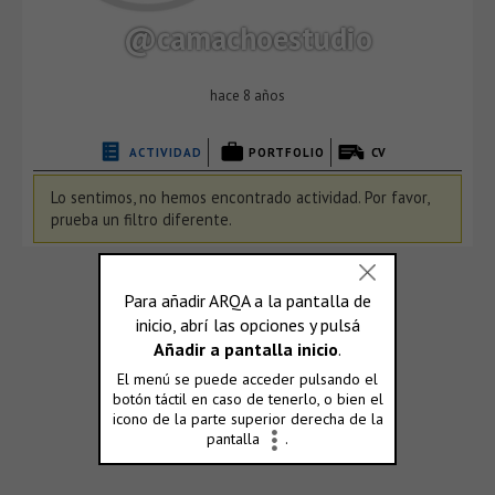
@camachoestudio
hace 8 años
ACTIVIDAD
PORTFOLIO
CV
Lo sentimos, no hemos encontrado actividad. Por favor,
prueba un filtro diferente.