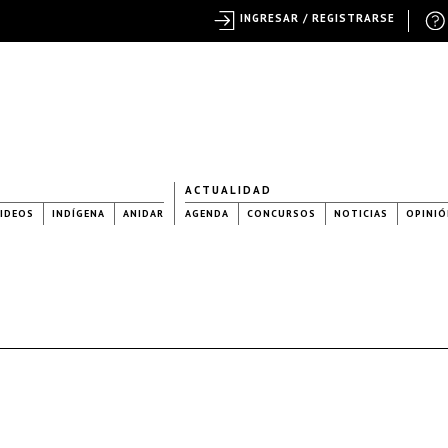
INGRESAR / REGISTRARSE
ACTUALIDAD
IDEOS
INDÍGENA
ANIDAR
AGENDA
CONCURSOS
NOTICIAS
OPINIÓ