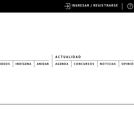
INGRESAR / REGISTRARSE
ACTUALIDAD
IDEOS
INDÍGENA
ANIDAR
AGENDA
CONCURSOS
NOTICIAS
OPINIÓ