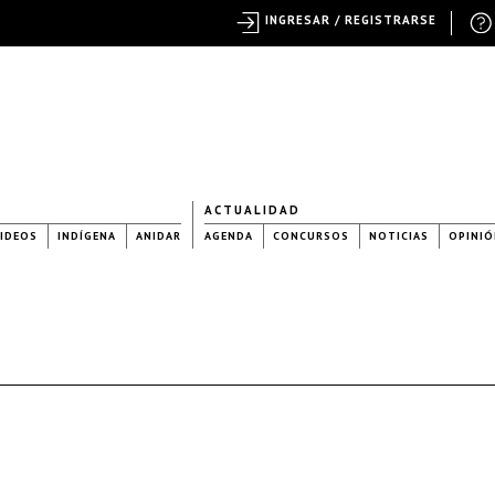
INGRESAR / REGISTRARSE
ACTUALIDAD
IDEOS
INDÍGENA
ANIDAR
AGENDA
CONCURSOS
NOTICIAS
OPINIÓ