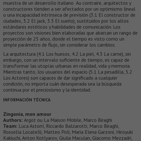
muestra de un desarrollo italiano Au contraire, arquitectos y
constructores tienden a ser afectados por un optimismo lineal
o una incapacidad intrínseca de previsión (3.1 El constructor de
ciudades, 3.2 El jack, 3.3 El sueño), sustituidos por los altos
estándares estéticos y habilidades de comunicación. Los
proyectos son visiones bien elaboradas que abarcan un rango de
proyección de 25 años, donde el tiempo es visto como un
simple parámetro de flujo, sin considerar los cambios.
La arquitectura (4.1 Los huesos, 4.2 La piel, 4.3 La carne), sin
embargo, con un intervalo suficiente de tiempo, es capaz de
transformar las utopías urbanas en realidad, vida y memoria.
Mientras tanto, los usuarios del espacio (5.1 La pesadilla, 5.2
Los Actores) son capaces de dar significado a cualquier
condición, no importa cuán desesperada sea la búsqueda
continua por el preciosismo y la identidad.
INFORMACIÓN TÉCNICA
Zingonia, mon amour
Authors:
Argot ou La Maison Mobile, Marco Biraghi
Team:
Luca Astorri, Riccardo Balzarotti, Marco Biraghi,
Rossella Locatelli, Matteo Poli, Maria Elena Garzoni, Hiroyuki
Kakiuchi, Anton Kotlyarov, Giulia Maculan, Giacomo Mezzadri,