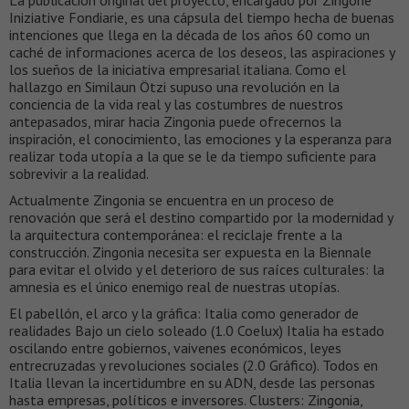
La publicación original del proyecto, encargado por Zingone
Iniziative Fondiarie, es una cápsula del tiempo hecha de buenas
intenciones que llega en la década de los años 60 como un
caché de informaciones acerca de los deseos, las aspiraciones y
los sueños de la iniciativa empresarial italiana. Como el
hallazgo en Similaun Ötzi supuso una revolución en la
conciencia de la vida real y las costumbres de nuestros
antepasados, mirar hacia Zingonia puede ofrecernos la
inspiración, el conocimiento, las emociones y la esperanza para
realizar toda utopía a la que se le da tiempo suficiente para
sobrevivir a la realidad.
Actualmente Zingonia se encuentra en un proceso de
renovación que será el destino compartido por la modernidad y
la arquitectura contemporánea: el reciclaje frente a la
construcción. Zingonia necesita ser expuesta en la Biennale
para evitar el olvido y el deterioro de sus raíces culturales: la
amnesia es el único enemigo real de nuestras utopías.
El pabellón, el arco y la gráfica: Italia como generador de
realidades Bajo un cielo soleado (1.0 Coelux) Italia ha estado
oscilando entre gobiernos, vaivenes económicos, leyes
entrecruzadas y revoluciones sociales (2.0 Gráfico). Todos en
Italia llevan la incertidumbre en su ADN, desde las personas
hasta empresas, políticos e inversores. Clusters: Zingonia,