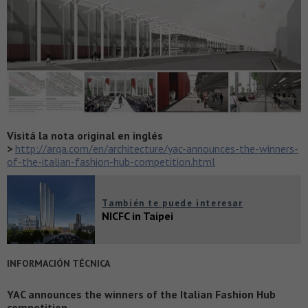
Visitá la nota original en inglés
>
http://arqa.com/en/architecture/yac-announces-the-winners-
of-the-italian-fashion-hub-competition.html
También te puede interesar
NICFC in Taipei
INFORMACIÓN TÉCNICA
YAC announces the winners of the Italian Fashion Hub
competition