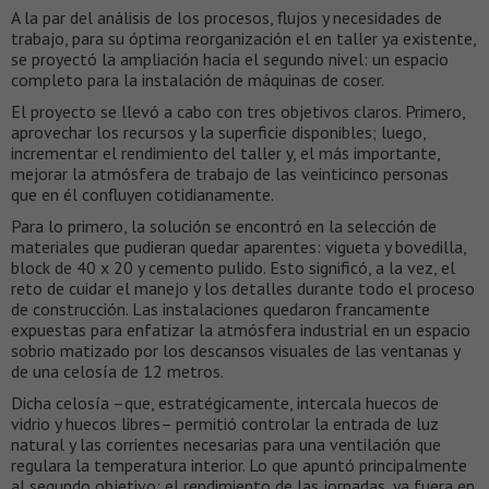
A la par del análisis de los procesos, flujos y necesidades de
trabajo, para su óptima reorganización el en taller ya existente,
se proyectó la ampliación hacia el segundo nivel: un espacio
completo para la instalación de máquinas de coser.
El proyecto se llevó a cabo con tres objetivos claros. Primero,
aprovechar los recursos y la superficie disponibles; luego,
incrementar el rendimiento del taller y, el más importante,
mejorar la atmósfera de trabajo de las veinticinco personas
que en él confluyen cotidianamente.
Para lo primero, la solución se encontró en la selección de
materiales que pudieran quedar aparentes: vigueta y bovedilla,
block de 40 x 20 y cemento pulido. Esto significó, a la vez, el
reto de cuidar el manejo y los detalles durante todo el proceso
de construcción. Las instalaciones quedaron francamente
expuestas para enfatizar la atmósfera industrial en un espacio
sobrio matizado por los descansos visuales de las ventanas y
de una celosía de 12 metros.
Dicha celosía –que, estratégicamente, intercala huecos de
vidrio y huecos libres– permitió controlar la entrada de luz
natural y las corrientes necesarias para una ventilación que
regulara la temperatura interior. Lo que apuntó principalmente
al segundo objetivo: el rendimiento de las jornadas, ya fuera en