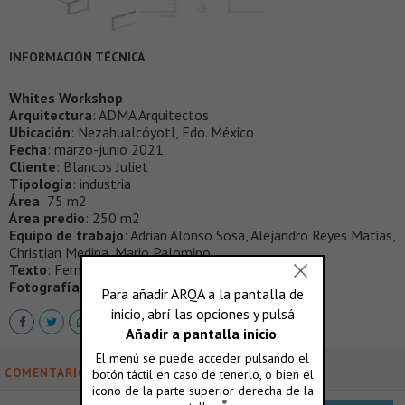
INFORMACIÓN TÉCNICA
Whites Workshop
Arquitectura
: ADMA Arquitectos
Ubicación
: Nezahualcóyotl, Edo. México
Fecha
: marzo-junio 2021
Cliente
: Blancos Juliet
Tipología
: industria
Área
: 75 m2
Área predio
: 250 m2
Equipo de trabajo
: Adrian Alonso Sosa, Alejandro Reyes Matias,
Christian Medina, Mario Palomino
Texto
: Fernanda Escárcega
Fotografías
: Zaickz Moz
COMENTARIOS