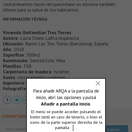
contaminantes hacen del passivhaus un sistema también
idóneo para la salud de los habitantes.
INFORMACIÓN TÉCNICA
Vivienda Unifamiliar Tres Torres
Autora
: Lucía Olano Lafita Arquitecta
Ubicación
: Barrio Las Tres Torres (Barcelona), España
Año
: 2018
Superficie
: 300m2
Iluminación
: Santa&Cole, Vibia
Manillas
: FSB
Carpintería de madera
: Iscletec
Suelo
: microcemento y parquet
Ingeniería
: Progetic
Fotografías
: Marcela Grassi
COMENTARIOS