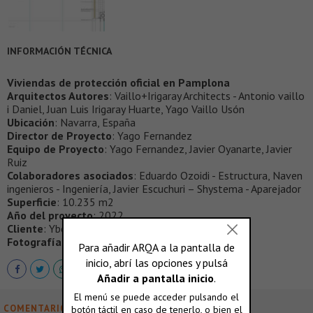
INFORMACIÓN TÉCNICA
Viviendas de protección oficial en Pamplona
Arquitectos Autores
: Vaillo+Irigaray Architects - Antonio vaillo
i Daniel, Juan Luis Irigaray Huarte, Yago Vaillo Usón
Ubicación
: Navarra, España
Director de Proyecto
: Yago Fernandez
Equipo de Proyecto
: Yago Fernandez, Javier Oyanarte, Javier
Ruiz
Colaboradores asociados
: Eduardo Ozoidi - Estructura, Naven
ingenieros - Ingeniería, Javier Escuchuri – Shystema - Aparejador
Superficie
: 10.235 m2
Año del proyecto
: 2022
Cliente
: Yboma
Fotografía
: Rubén Perez Bescos
COMENTARIOS