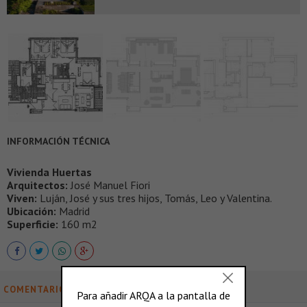
INFORMACIÓN TÉCNICA
Vivienda Huertas
Arquitectos:
José Manuel Fiori
Viven:
Luján, José y sus tres hijos, Tomás, Leo y Valentina.
Ubicación:
Madrid
Superficie:
160 m2
COMENTARIOS