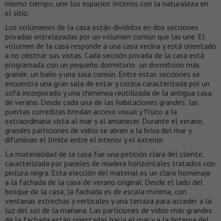
mismo tiempo, une los espacios íntimos con la naturaleza en
el sitio.
Los volúmenes de la casa están divididos en dos secciones
privadas entrelazadas por un volumen común que las une. El
volumen de la casa responde a una casa vecina y está orientado
a no obstruir sus vistas. Cada sección privada de la casa está
programada con un pequeño dormitorio un dormitorio más
grande, un baño y una sala común. Entre estas secciones se
encuentra una gran sala de estar y cocina caracterizada por un
sofá incorporado y una chimenea reutilizada de la antigua casa
de verano. Desde cada una de las habitaciones grandes, las
puertas corredizas brindan acceso visual y físico a la
extraordinaria vista al mar y al amanecer. Durante el verano,
grandes particiones de vidrio se abren a la brisa del mar y
difuminan el límite entre el interior y el exterior.
La materialidad de la casa fue una petición clara del cliente,
caracterizada por paneles de madera horizontales tratados con
pintura negra. Esta elección del material es un claro homenaje
a la fachada de la casa de verano original. Desde el lado del
bosque de la casa, la fachada es de escala mínima, con
ventanas estrechas y verticales y una terraza para acceder a la
luz del sol de la mañana. Las particiones de vidrio más grandes
de la fachada están orientadas hacia el mar y a la linterna del