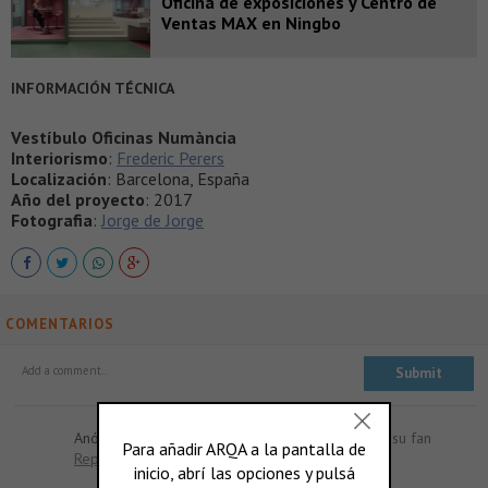
Oficina de exposiciones y Centro de
Ventas MAX en Ningbo
INFORMACIÓN TÉCNICA
Vestíbulo Oficinas Numància
Interiorismo
:
Frederic Perers
Localización
: Barcelona, España
Año del proyecto
: 2017
Fotografia
:
Jorge de Jorge
COMENTARIOS
Anónimo:
Muy buen blog! Me gusta mucho y soy su fan
Reply