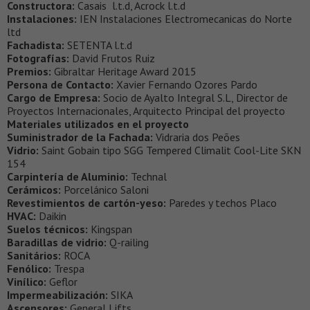
Constructora:
Casais l.t.d, Acrock l.t.d
Instalaciones:
IEN Instalaciones Electromecanicas do Norte
ltd
Fachadista:
SETENTA l.t.d
Fotografías:
David Frutos Ruiz
Premios:
Gibraltar Heritage Award 2015
Persona de Contacto:
Xavier Fernando Ozores Pardo
Cargo de Empresa:
Socio de Ayalto Integral S.L, Director de
Proyectos Internacionales, Arquitecto Principal del proyecto
Materiales utilizados en el proyecto
Suministrador de la Fachada:
Vidraria dos Peões
Vidrio:
Saint Gobain tipo SGG Tempered Climalit Cool-Lite SKN
154
Carpintería de Aluminio:
Technal
Cerámicos:
Porcelánico Saloni
Revestimientos de cartón-yeso:
Paredes y techos Placo
HVAC:
Daikin
Suelos técnicos:
Kingspan
Baradillas de vidrio:
Q-railing
Sanitários:
ROCA
Fenólico:
Trespa
Vinílico:
Geflor
Impermeabilización:
SIKA
Ascensores:
General Lifts