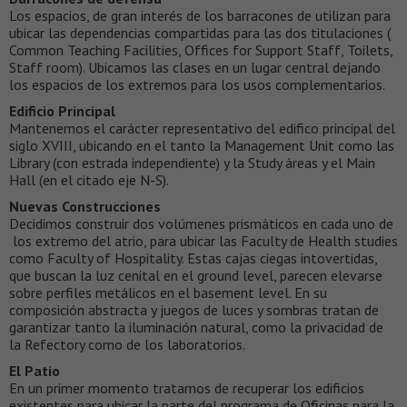
Los espacios, de gran interés de los barracones de utilizan para
ubicar las dependencias compartidas para las dos titulaciones (
Common Teaching Facilities, Offices for Support Staff, Toilets,
Staff room). Ubicamos las clases en un lugar central dejando
los espacios de los extremos para los usos complementarios.
Edificio Principal
Mantenemos el carácter representativo del edifico principal del
siglo XVIII, ubicando en el tanto la Management Unit como las
Library (con estrada independiente) y la Study áreas y el Main
Hall (en el citado eje N-S).
Nuevas Construcciones
Decidimos construir dos volúmenes prismáticos en cada uno de
los extremo del atrio, para ubicar las Faculty de Health studies
como Faculty of Hospitality. Estas cajas ciegas intovertidas,
que buscan la luz cenital en el ground level, parecen elevarse
sobre perfiles metálicos en el basement level. En su
composición abstracta y juegos de luces y sombras tratan de
garantizar tanto la iluminación natural, como la privacidad de
la Refectory como de los laboratorios.
El Patio
En un primer momento tratamos de recuperar los edificios
existentes para ubicar la parte del programa de Oficinas para la