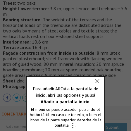
Trees:
two oaks
Height Lower terrace:
3.8 m; upper terrace and treehouse: 5.6
m
Bearing structure:
The weight of the terraces and the
horizontal loads of the treehouse are distributed across the
two oaks by means of steel cables and textile straps; the
vertical loads rest on four v-shaped steel supports
Interior area:
10,6 qm
Terrace area:
16,4 qm
Façade construction from inside to outside:
8 mm latex
painted plasterboard; steel framework with flanking wooden
arch of glued wood; 80 mm mineral insulation; 20 mm spruce
boarding; membrane; 20 mm air space; rounded oak boarding;
gable areas: perspex, 8 mm painted cream on reverse side
Sheet
zinc
Photographer:
Alasdair Jardine
COMENTARIOS