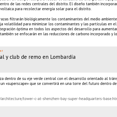
entro de las redes centrales del distrito. El diseño también incorpora
voltaica para recolectar energía solar para el distrito.
rrazas filtrarán biológicamente los contaminantes del medio ambiente
 volatilidad para minimizar los contaminantes y las partículas en el i
ntegración óptima en todos los aspectos del desarrollo para aumentar
 C también se enfocarán en las reducciones de carbono incorporado y l
ar
al y club de remo en Lombardía
eza dentro de su eje verde central con el desarrollo orientado al trán
un «superscape» que se convertirá en una torre del futuro dentro de
n/architecture/tower-c-at-shenzhen-bay-super-headquarters-base.ht