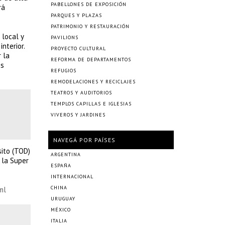
PABELLONES DE EXPOSICIÓN
rá
PARQUES Y PLAZAS
PATRIMONIO Y RESTAURACIÓN
 local y
PAVILIONS
nterior.
PROYECTO CULTURAL
 la
REFORMA DE DEPARTAMENTOS
os
REFUGIOS
REMODELACIONES Y RECICLAJES
TEATROS Y AUDITORIOS
TEMPLOS CAPILLAS E IGLESIAS
VIVEROS Y JARDINES
NAVEGÁ POR PAÍSES
sito (TOD)
ARGENTINA
 la Super
ESPAÑA
INTERNACIONAL
CHINA
ml
URUGUAY
MÉXICO
ITALIA