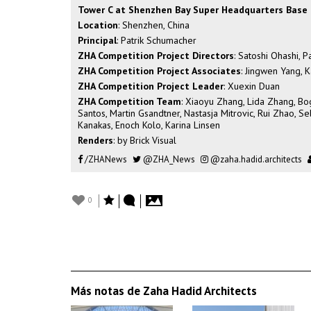
Tower C at Shenzhen Bay Super Headquarters Base
Location
: Shenzhen, China
Principal
: Patrik Schumacher
ZHA Competition Project Directors
: Satoshi Ohashi, P
ZHA Competition Project Associates
: Jingwen Yang, K
ZHA Competition Project Leader
: Xuexin Duan
ZHA Competition Team
: Xiaoyu Zhang, Lida Zhang, Bog
Santos, Martin Gsandtner, Nastasja Mitrovic, Rui Zhao, S
Kanakas, Enoch Kolo, Karina Linsen
Renders
: by Brick Visual
/ZHANews
@ZHA_News
@zaha.hadid.architects
0
Más notas de Zaha Hadid Architects