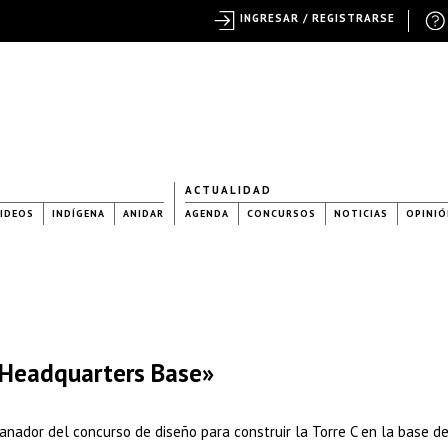
INGRESAR / REGISTRARSE
ACTUALIDAD
IDEOS
INDÍGENA
ANIDAR
AGENDA
CONCURSOS
NOTICIAS
OPINIÓ
 Headquarters Base»
nador del concurso de diseño para construir la Torre C en la base de