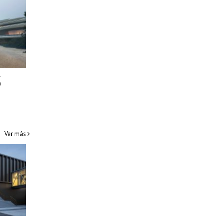
l
n
Ver más