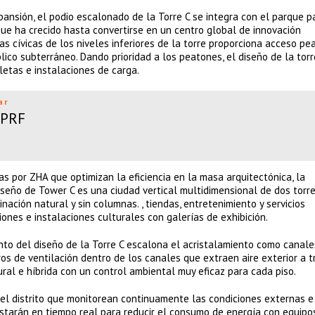
ansión, el podio escalonado de la Torre C se integra con el parque p
ue ha crecido hasta convertirse en un centro global de innovación
as cívicas de los niveles inferiores de la torre proporciona acceso pe
lico subterráneo. Dando prioridad a los peatones, el diseño de la torr
letas e instalaciones de carga.
ar
 PRF
 por ZHA que optimizan la eficiencia en la masa arquitectónica, la
diseño de Tower C es una ciudad vertical multidimensional de dos torre
nación natural y sin columnas. , tiendas, entretenimiento y servicios
ones e instalaciones culturales con galerías de exhibición.
ento del diseño de la Torre C escalona el acristalamiento como canale
os de ventilación dentro de los canales que extraen aire exterior a t
ral e híbrida con un control ambiental muy eficaz para cada piso.
del distrito que monitorean continuamente las condiciones externas e
justarán en tiempo real para reducir el consumo de energía con equipo