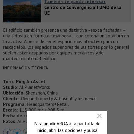
También te puede interesar
Centro de Convergencia TUMO de la
UE
El edificio también presenta una distintiva «sexta fachada» –
una celosía en forma de mariposa – que corona un solárium en
la azotea. A pesar de ser el espacio más atractivo para un
rascacielos, los espacios superiores de las torres por lo general
suelen estar ocupados por equipos mecánicos y de
mantenimiento del edificio.
INFORMACIÓN TÉCNICA
Torre Ping An Asset
Studio
: AI.PlanetWorks
Ubicación
: Shenzhen, China
Cliente
: Pingan Property & Casualty Insurance
Programa
: Headquarters+Retail
Escala
: 115,000 m² / 208.5 m
Fecha de construcción
: 2022
Fotos
: AI.PlanetWorks