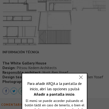
INFORMACIÓN TÉCNICA
The White Gallery House
Design:
Pitsou Kedem Architects
Responsible architect:
Nurit Ben Yosef
Design team:
Pitsou Kedem, Irene Goldberg, Nurit Ben Yosef
Photography:
Amit Geron
COMENTARIOS