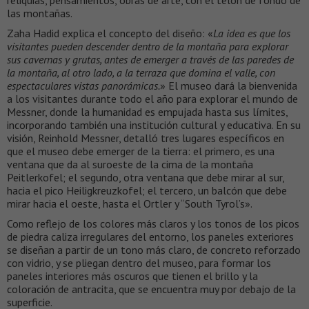
reliquias, pensamientos, obras de arte, con el telón de fondo de
las montañas.
Zaha Hadid explica el concepto del diseño: «
La idea es que los
visitantes pueden descender dentro de la montaña para explorar
sus cavernas y grutas, antes de emerger a través de las paredes de
la montaña, al otro lado, a la terraza que domina el valle, con
espectaculares vistas panorámicas.
» El museo dará la bienvenida
a los visitantes durante todo el año para explorar el mundo de
Messner, donde la humanidad es empujada hasta sus límites,
incorporando también una institución cultural y educativa. En su
visión, Reinhold Messner, detalló tres lugares específicos en
que el museo debe emerger de la tierra: el primero, es una
ventana que da al suroeste de la cima de la montaña
Peitlerkofel; el segundo, otra ventana que debe mirar al sur,
hacia el pico Heiligkreuzkofel; el tercero, un balcón que debe
mirar hacia el oeste, hasta el Ortler y “South Tyrol’s».
Como reflejo de los colores más claros y los tonos de los picos
de piedra caliza irregulares del entorno, los paneles exteriores
se diseñan a partir de un tono más claro, de concreto reforzado
con vidrio, y se pliegan dentro del museo, para formar los
paneles interiores más oscuros que tienen el brillo y la
coloración de antracita, que se encuentra muy por debajo de la
superficie.