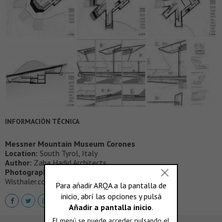
INFORMACIÓN TÉCNICA
Messner Mountain Museum Corones
Location:
South Tyrol, Italy
Author:
Zaha Hadid Architects
Photography:
- © inexhibit.com - © Luke Hayes - ©
Wisthaler.com - © Werner Huthmacher