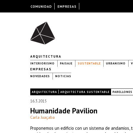
COMUNIDAD
EMPRESAS
ARQUITECTURA
INTERIORISMO
PAISAJE
SUSTENTABLE
URBANISMO
V
EMPRESAS
NOVEDADES
NOTICIAS
|
|
ARQUITECTURA
ARQUITECTURA SUSTENTABLE
PABELLONES
16.3.2015
Humanidade Pavilion
Carla Juaçaba
Proponemos un edificio con un sistema de andamios, tra