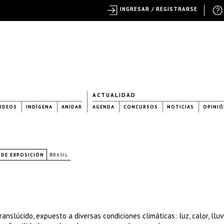
INGRESAR / REGISTRARSE
ACTUALIDAD
IDEOS
INDÍGENA
ANIDAR
AGENDA
CONCURSOS
NOTICIAS
OPINIÓ
 DE EXPOSICIÓN
BRASIL
nslúcido, expuesto a diversas condiciones climáticas: luz, calor, lluvi