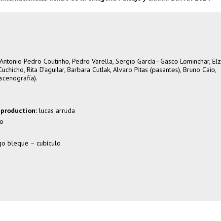
 Antonio Pedro Coutinho, Pedro Varella, Sergio García–Gasco Lominchar, El
chicho, Rita D’aguilar, Barbara Cutlak, Alvaro Pitas (pasantes), Bruno Caio,
cenografía).
 production:
lucas arruda
no
go bleque – cubículo