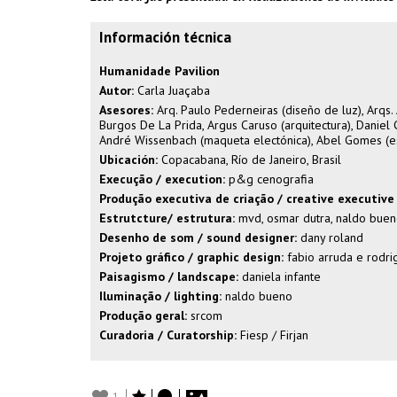
Información técnica
Humanidade Pavilion
Autor:
Carla Juaçaba
Asesores:
Arq. Paulo Pederneiras (diseño de luz), Arqs.
Burgos De La Prida, Argus Caruso (arquitectura), Daniel Cu
André Wissenbach (maqueta electónica), Abel Gomes (es
Ubicación:
Copacabana, Río de Janeiro, Brasil
Execução / execution:
p&g cenografia
Produção executiva de criação / creative executive
Estrutcture/ estrutura:
mvd, osmar dutra, naldo bue
Desenho de som / sound designer:
dany roland
Projeto gráfico / graphic design:
fabio arruda e rodri
Paisagismo / landscape:
daniela infante
Iluminação / lighting:
naldo bueno
Produção geral:
srcom
Curadoria / Curatorship:
Fiesp / Firjan
1