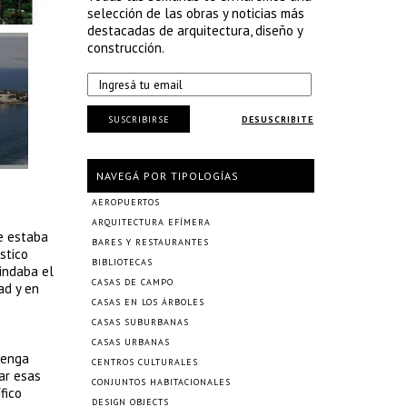
selección de las obras y noticias más
destacadas de arquitectura, diseño y
construcción.
SUSCRIBIRSE
DESUSCRIBITE
NAVEGÁ POR TIPOLOGÍAS
AEROPUERTOS
ARQUITECTURA EFÍMERA
ue estaba
BARES Y RESTAURANTES
stico
BIBLIOTECAS
indaba el
CASAS DE CAMPO
ad y en
CASAS EN LOS ÁRBOLES
CASAS SUBURBANAS
CASAS URBANAS
tenga
CENTROS CULTURALES
sar esas
CONJUNTOS HABITACIONALES
fico
DESIGN OBJECTS