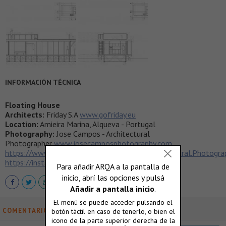
INFORMACIÓN TÉCNICA
Floating House
Architects:
Friday S.A
www.gofriday.eu
Location:
Amieira Marina, Alqueva - Portugal
Photography:
Jose Campos - Architectural
Photographer
www.josecamposphotography.com
https://www.facebook.com/Jose.Campos.Architectural.Photogra
https://instagram.com/josecamposphotography/
COMENTARIOS