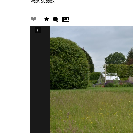
West Sussex.
0