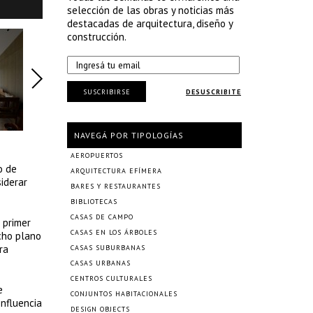
selección de las obras y noticias más
destacadas de arquitectura, diseño y
construcción.
SUSCRIBIRSE
DESUSCRIBITE
NAVEGÁ POR TIPOLOGÍAS
AEROPUERTOS
o de
ARQUITECTURA EFÍMERA
siderar
BARES Y RESTAURANTES
BIBLIOTECAS
CASAS DE CAMPO
 primer
CASAS EN LOS ÁRBOLES
echo plano
ra
CASAS SUBURBANAS
CASAS URBANAS
CENTROS CULTURALES
e
CONJUNTOS HABITACIONALES
onfluencia
DESIGN OBJECTS