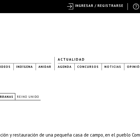
INGRESAR / REGISTRARSE
ACTUALIDAD
IDEOS
INDÍGENA
ANIDAR
AGENDA
CONCURSOS
NOTICIAS
OPINIÓ
URBANAS
REINO UNIDO
iación y restauración de una pequeña casa de campo, en el pueblo Co