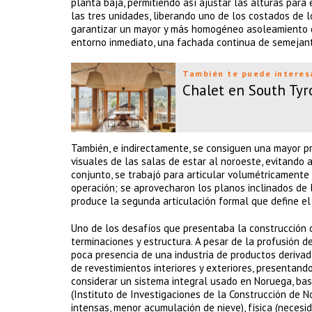
planta baja, permitiendo así ajustar las alturas par
las tres unidades, liberando uno de los costados de l
garantizar un mayor y más homogéneo asoleamiento de l
entorno inmediato, una fachada continua de semejante
También te puede interes
Chalet en South Tyr
También, e indirectamente, se consiguen una mayor pri
visuales de las salas de estar al noroeste, evitando a
conjunto, se trabajó para articular volumétricamente 
operación; se aprovecharon los planos inclinados de 
produce la segunda articulación formal que define el p
Uno de los desafíos que presentaba la construcción 
terminaciones y estructura. A pesar de la profusión de
poca presencia de una industria de productos derivad
de revestimientos interiores y exteriores, presentan
considerar un sistema integral usado en Noruega, bas
(Instituto de Investigaciones de la Construcción de N
intensas, menor acumulación de nieve), física (necesi