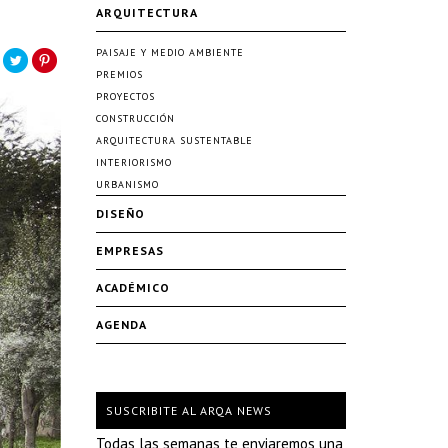
ARQUITECTURA
PAISAJE Y MEDIO AMBIENTE
PREMIOS
PROYECTOS
CONSTRUCCIÓN
ARQUITECTURA SUSTENTABLE
INTERIORISMO
URBANISMO
DISEÑO
EMPRESAS
ACADÉMICO
AGENDA
SUSCRIBITE AL ARQA NEWS
Todas las semanas te enviaremos una