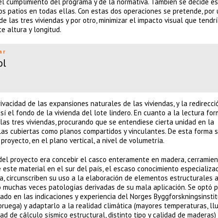
a el cumplimiento del programa y de la normativa. También se decide e
os patios en todas ellas. Con estas dos operaciones se pretende, por 
as tres viviendas y por otro, minimizar el impacto visual que tendrí
 altura y longitud.
ar
ol
vacidad de las expansiones naturales de las viviendas, y la redirecci
sí el fondo de la vivienda del lote lindero. En cuanto a la lectura for
las tres viviendas, procurando que se entendiese cierta unidad en la
las cubiertas como planos compartidos y vinculantes. De esta forma 
royecto, en el plano vertical, a nivel de volumetría.
del proyecto era concebir el casco enteramente en madera, cerramien
 este material en el sur del país, el escaso conocimiento especializad
a, circunscriben su uso a la elaboración de elementos estructurales a
do muchas veces patologías derivadas de su mala aplicación. Se optó p
ado en las indicaciones y experiencia del Norges Byggforskningsinstit
oruega) y adaptarlo a la realidad climática (mayores temperaturas, ll
dad de cálculo sísmico estructural, distinto tipo y calidad de maderas