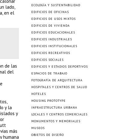
scalonar
ECOLOGÍA Y SUSTENTABILIDAD
un lado,
a, en el
EDIFICIOS DE OFICINAS
EDIFICIOS DE USOS MIXTOS
EDIFICIOS DE VIVIENDA
EDIFICIOS EDUCACIONALES
EDIFICIOS INDUSTRIALES
EDIFICIOS INSTITUCIONALES
EDIFICIOS RECREATIVOS
EDIFICIOS SOCIALES
ón de las
EDIFICIOS Y ESTADIOS DEPORTIVOS
mal del
ESPACIOS DE TRABAJO
FOTOGRAFÍA DE ARQUITECTURA
se
HOSPITALES Y CENTROS DE SALUD
HOTELES
tos,
HOUSING PROTOTYPE
o y la
INFRAESTRUCTURA URBANA
islados y
LOCALES Y CENTROS COMERCIALES
or
MONUMENTOS Y MEMORIALES
utt
MUSEOS
uvias más
OBJETOS DE DISEÑO
) y humana