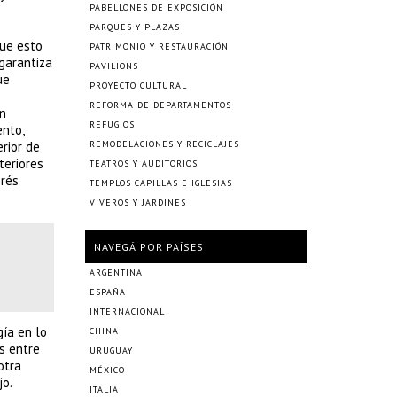
PABELLONES DE EXPOSICIÓN
PARQUES Y PLAZAS
que esto
PATRIMONIO Y RESTAURACIÓN
garantiza
PAVILIONS
ue
PROYECTO CULTURAL
REFORMA DE DEPARTAMENTOS
un
REFUGIOS
ento,
rior de
REMODELACIONES Y RECICLAJES
teriores
TEATROS Y AUDITORIOS
prés
TEMPLOS CAPILLAS E IGLESIAS
VIVEROS Y JARDINES
NAVEGÁ POR PAÍSES
ARGENTINA
ESPAÑA
INTERNACIONAL
gía en lo
CHINA
es entre
URUGUAY
otra
MÉXICO
jo.
ITALIA