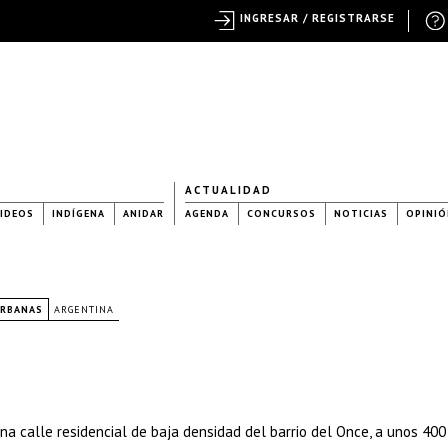
INGRESAR / REGISTRARSE
ACTUALIDAD
IDEOS
INDÍGENA
ANIDAR
AGENDA
CONCURSOS
NOTICIAS
OPINIÓ
URBANAS
ARGENTINA
na calle residencial de baja densidad del barrio del Once, a unos 40