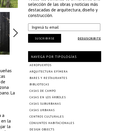
selección de las obras y noticias más
destacadas de arquitectura, diseño y
construcción.
SUSCRIBIRSE
DESUSCRIBITE
NAVEGÁ POR TIPOLOGÍAS
AEROPUERTOS
equeñas
ARQUITECTURA EFÍMERA
tas
BARES Y RESTAURANTES
 de
BIBLIOTECAS
 zona
CASAS DE CAMPO
rbano. La
CASAS EN LOS ÁRBOLES
CASAS SUBURBANAS
CASAS URBANAS
a a
CENTROS CULTURALES
 en la
CONJUNTOS HABITACIONALES
jar la
DESIGN OBJECTS