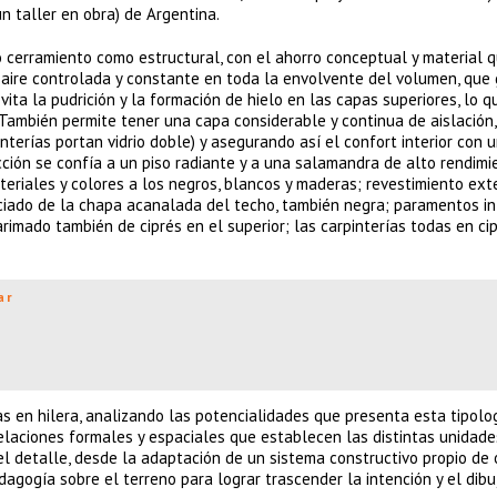
n taller en obra) de Argentina.
io cerramiento como estructural, con el ahorro conceptual y material 
 aire controlada y constante en toda la envolvente del volumen, que 
ita la pudrición y la formación de hielo en las capas superiores, lo q
 También permite tener una capa considerable y continua de aislación,
terías portan vidrio doble) y asegurando así el confort interior con 
ción se confía a un piso radiante y a una salamandra de alto rendimi
eriales y colores a los negros, blancos y maderas; revestimiento exte
ciado de la chapa acanalada del techo, también negra; paramentos in
arimado también de ciprés en el superior; las carpinterías todas en ci
ar
as en hilera, analizando las potencialidades que presenta esta tipolo
 relaciones formales y espaciales que establecen las distintas unidad
el detalle, desde la adaptación de un sistema constructivo propio de 
dagogía sobre el terreno para lograr trascender la intención y el dibu