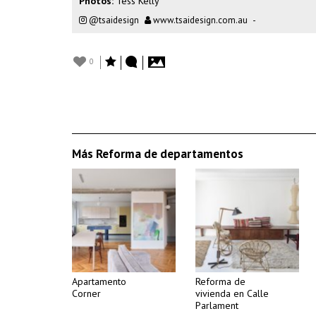
Photos:
Tess Kelly
@tsaidesign
www.tsaidesign.com.au
-
0
Más Reforma de departamentos
Apartamento
Reforma de
Corner
vivienda en Calle
Parlament