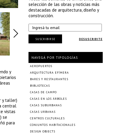
selección de las obras y noticias más
destacadas de arquitectura, diseño y
construcción.
SUSCRIBIRSE
DESUSCRIBITE
NAVEGÁ POR TIPOLOGÍAS
AEROPUERTOS
endo y
ARQUITECTURA EFÍMERA
pietarios
BARES Y RESTAURANTES
 áreas
BIBLIOTECAS
CASAS DE CAMPO
CASAS EN LOS ÁRBOLES
y taller)
a central
CASAS SUBURBANAS
e vistas
CASAS URBANAS
) se
CENTROS CULTURALES
eñó para
CONJUNTOS HABITACIONALES
DESIGN OBJECTS