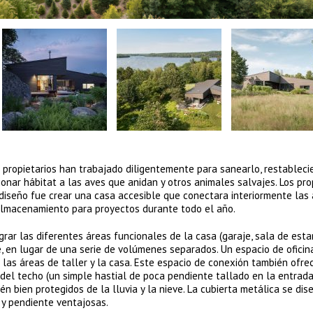
 propietarios han trabajado diligentemente para sanearlo, restableci
nar hábitat a las aves que anidan y otros animales salvajes. Los pro
diseño fue crear una casa accesible que conectara interiormente las
e almacenamiento para proyectos durante todo el año.
ar las diferentes áreas funcionales de la casa (garaje, sala de estar 
e, en lugar de una serie de volúmenes separados. Un espacio de oficin
las áreas de taller y la casa. Este espacio de conexión también ofrec
a del techo (un simple hastial de poca pendiente tallado en la entrada
n bien protegidos de la lluvia y la nieve. La cubierta metálica se dis
 y pendiente ventajosas.