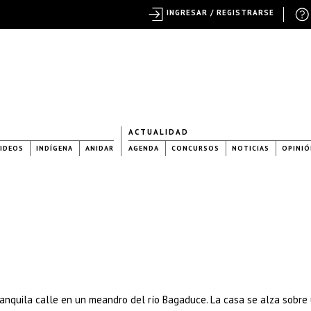
INGRESAR / REGISTRARSE
ACTUALIDAD
IDEOS
INDÍGENA
ANIDAR
AGENDA
CONCURSOS
NOTICIAS
OPINIÓ
tranquila calle en un meandro del río Bagaduce. La casa se alza sobre