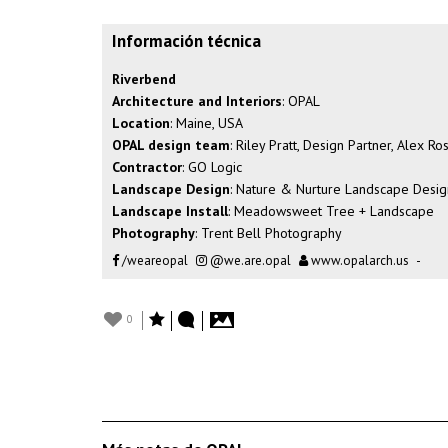
Información técnica
Riverbend
Architecture and Interiors
: OPAL
Location
: Maine, USA
OPAL design team
: Riley Pratt, Design Partner, Alex R
Contractor
: GO Logic
Landscape Design
: Nature & Nurture Landscape Design
Landscape Install
: Meadowsweet Tree + Landscape
Photography
: Trent Bell Photography
/weareopal
@we.are.opal
www.opalarch.us
-
0