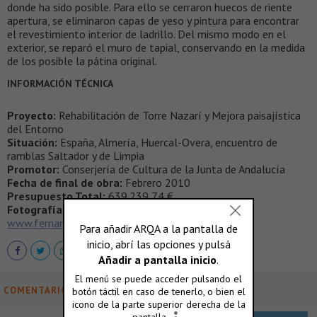
donde ha sido posible. Para ello se cerraron huecos de riente
apertura, se eliminaron capas de yeso y pintura para encontrar
el revestimiento interior de ladrillo. Del mismo modo en el
exterior, se reparó el muro de tapial, conservando en la medida
de los posible la pátina original.
INFORMACIÓN TÉCNICA
Proyecto:
Rehabilitación de Torre Nazarí y Mejora paisajística
del Entorno
Situación:
España, Almería, Huercal-Overa, encuentro de
ramblas Saltador y de Limpia
Promotor:
Conserjería de Cultura de la Junta de Andalucía
Fecha de final de obra:
Febrero 2010
Presupuesto Total:
639.239,74 €
Fotografías:
Fernando Alda Fotografía
www.fernandoalda.com
COMENTARIOS