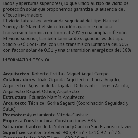
lados y aperturas superiores), lo que unido al tipo de vidrio de
protección solar que proponemos garantiza la ausencia del
efecto invernadero.
El vidrio lateral es laminar de seguridad del tipo Neutral
Sinergy, de Glaverbel sin coloración aparente con una
transmisión lumínica en torno al 70% y una amplia reflexión.
El vidrio superior, también laminar de seguridad, es del tipo
Stadip 6+6 Cool-Lite, con una transmisión luminosa del 50%
con factor solar de 0,51 y una transmisión energética del 28%.
INFORMACIÓN TÉCNICA
Arquitectos
: Roberto Ercilla - Miguel Angel Campo
Colaboradores
: Iñaki Ciganda. Arquitecto - Laura Angulo,
Arquitecto - Agustín de la Tajada, Delineante - Teresa Artola,
Arquitecto Raquel Ochoa, Arquitecto
Estructura
: Eduardo Martín. Arquitecto
Arquitecto Técnico
: Gorka Sagasti (Coordinación Seguridad y
Salud)
Promotor
: Ayuntamiento Vitoria-Gasteiz
Empresa Constructora
: Construcciones EBA
Situación
: Cantón de la Soledad y Cantón San Francisco Javier
Superficie
: Cantón Soledad: 405,47 m² - 1216,42 m³ / S.
Francisco Javier: 209,74 m² - 629,28 m³