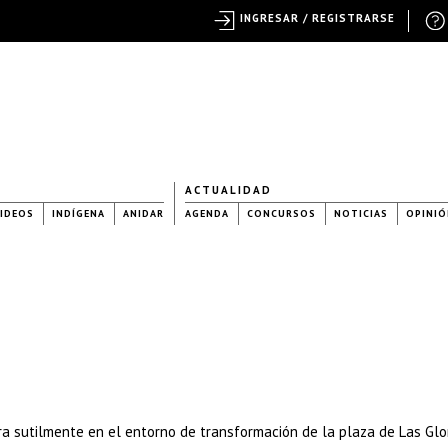
INGRESAR / REGISTRARSE
ACTUALIDAD
IDEOS
INDÍGENA
ANIDAR
AGENDA
CONCURSOS
NOTICIAS
OPINIÓ
ra sutilmente en el entorno de transformación de la plaza de Las Glor