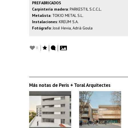
PREFABRICADOS
Carpintería madera
: PARKESTIL S.C.C.L.
Metalista
: TOKIO METAL S.L.
Instalaciones
: KREUM S.A.
Fotógrafo
: José Hevia, Adrià Goula
0
Más notas de Peris + Toral Arquitectes