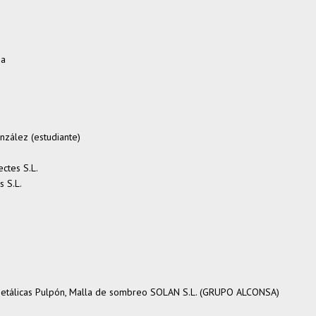
ña
onzález (estudiante)
ctes S.L.
s S.L.
s metálicas Pulpón, Malla de sombreo SOLAN S.L. (GRUPO ALCONSA)