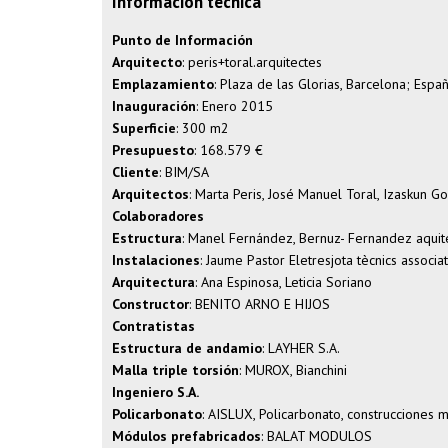
Información técnica
Punto de Información
Arquitecto
: peris+toral.arquitectes
Emplazamiento
: Plaza de las Glorias, Barcelona; Espa
Inauguración
: Enero 2015
Superficie
: 300 m2
Presupuesto
: 168.579 €
Cliente
: BIM/SA
Arquitectos
: Marta Peris, José Manuel Toral, Izaskun G
Colaboradores
Estructura
: Manel Fernández, Bernuz- Fernandez aquite
Instalaciones
: Jaume Pastor Eletresjota tècnics associat
Arquitectura
: Ana Espinosa, Leticia Soriano
Constructor
: BENITO ARNO E HIJOS
Contratistas
Estructura de andamio
: LAYHER S.A.
Malla triple torsión
: MUROX, Bianchini
Ingeniero S.A.
Policarbonato
: AISLUX, Policarbonato, construccione
Módulos prefabricados
: BALAT MODULOS