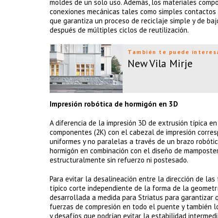
moldes de un solo uso. Además, los materiales comp
conexiones mecánicas tales como simples contactos s
que garantiza un proceso de reciclaje simple y de baj
después de múltiples ciclos de reutilización.
También te puede interes
New Vila Mirje
Impresión robótica de hormigón en 3D
A diferencia de la impresión 3D de extrusión típica en
componentes (2K) con el cabezal de impresión corresp
uniformes y no paralelas a través de un brazo robóti
hormigón en combinación con el diseño de mamposter
estructuralmente sin refuerzo ni postesado.
Para evitar la desalineación entre la dirección de las
típico corte independiente de la forma de la geomet
desarrollada a medida para Striatus para garantizar
fuerzas de compresión en todo el puente y también l
y desafíos que podrían evitar la estabilidad intermedi