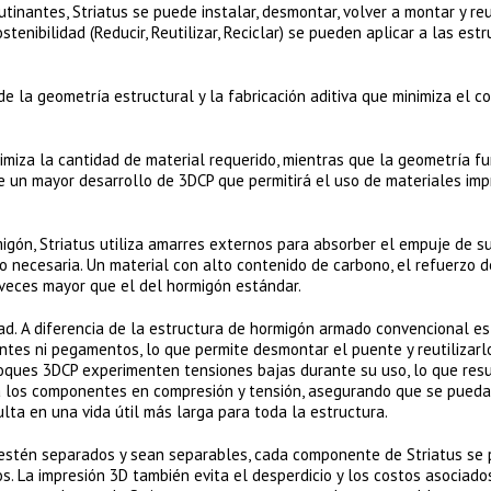
tinantes, Striatus se puede instalar, desmontar, volver a montar y reu
nibilidad (Reducir, Reutilizar, Reciclar) se pueden aplicar a las est
de la geometría estructural y la fabricación aditiva que minimiza el 
miza la cantidad de material requerido, mientras que la geometría fu
e un mayor desarrollo de 3DCP que permitirá el uso de materiales imp
igón, Striatus utiliza amarres externos para absorber el empuje de s
o necesaria. Un material con alto contenido de carbono, el refuerzo 
 veces mayor que el del hormigón estándar.
dad. A diferencia de la estructura de hormigón armado convencional es,
tes ni pegamentos, lo que permite desmontar el puente y reutilizarl
loques 3DCP experimenten tensiones bajas durante su uso, lo que res
ara los componentes en compresión y tensión, asegurando que se pued
lta en una vida útil más larga para toda la estructura.
s estén separados y sean separables, cada componente de Striatus se
s. La impresión 3D también evita el desperdicio y los costos asociado