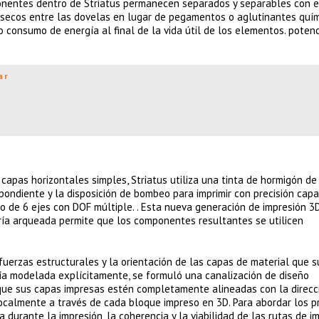
onentes dentro de Striatus permanecen separados y separables con e
ecos entre las dovelas en lugar de pegamentos o aglutinantes quími
o consumo de energía al final de la vida útil de los elementos. pote
ar
 capas horizontales simples, Striatus utiliza una tinta de hormigón de
ondiente y la disposición de bombeo para imprimir con precisión cap
co de 6 ejes con DOF múltiple. . Esta nueva generación de impresión 3
ía arqueada permite que los componentes resultantes se utilicen
 fuerzas estructurales y la orientación de las capas de material que s
ría modelada explícitamente, se formuló una canalización de diseño
 que sus capas impresas estén completamente alineadas con la direcci
ocalmente a través de cada bloque impreso en 3D. Para abordar los 
a durante la impresión, la coherencia y la viabilidad de las rutas de i