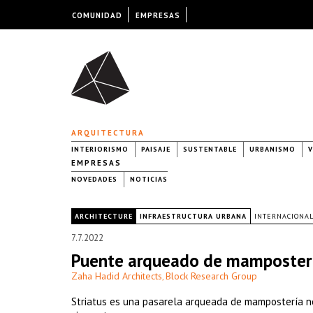
COMUNIDAD
EMPRESAS
ARQUITECTURA
INTERIORISMO
PAISAJE
SUSTENTABLE
URBANISMO
V
EMPRESAS
NOVEDADES
NOTICIAS
|
ARCHITECTURE
INFRAESTRUCTURA URBANA
INTERNACIONA
7.7.2022
Puente arqueado de mamposterí
Zaha Hadid Architects
Block Research Group
,
Striatus es una pasarela arqueada de mampostería 