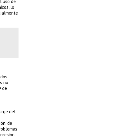
l uso de
cos, lo
ncialmente
 dos
as no
D de
urge del
ón. de
problemas
mpresión