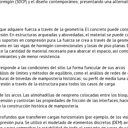
hormigón (3DCP) y el diseño contemporáneo; presentando una alternat
que adquiere fuerza a través de la geometría. El concreto puede con
esión. En estructuras arqueadas y abovedadas, el material se puede c
s soportes en compresión pura. La fuerza se crea a través de la geome
omo en las vigas de hormigón convencionales y losas de piso planas. 
e la cantidad de material necesario para abarcar el espacio, así com
aminantes y de menor resistencia.
esponde a las condiciones del sitio. La forma funicular de sus arcos
lisis de límites y métodos de equilibrio, como el análisis de redes de
tural de bóvedas de mampostería históricas; su perfil de media luna 
esión a través de la estructura para todos los casos de carga.
de los arcos. Las almohadillas de neopreno colocadas entre los bloq
nsión y controlan las propiedades de fricción de las interfaces, hac
 la construcción histórica de mampostería.
profundos que transfieren cargas horizontales (por ejemplo, de los vis
presión pura. Se utilizó el modelado de elementos discretos (DEM) a
ues y para comprobar la estabilidad de todo el conjunto en casos de c