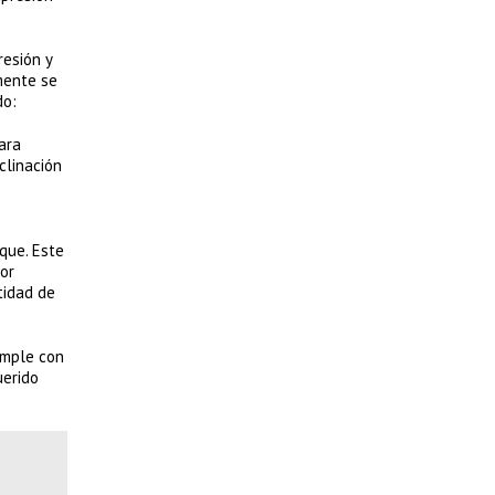
resión y
mente se
do:
ara
clinación
que. Este
or
tidad de
umple con
uerido