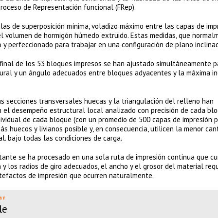
roceso de Representación funcional (FRep).
glas de superposición mínima, voladizo máximo entre las capas de imp
 y el volumen de hormigón húmedo extruido. Estas medidas, que normal
y perfeccionado para trabajar en una configuración de plano inclina
 y final de los 53 bloques impresos se han ajustado simultáneamente p
ctural y un ángulo adecuados entre bloques adyacentes y la máxima in
las secciones transversales huecas y la triangulación del relleno han
 el desempeño estructural local analizado con precisión de cada blo
dividual de cada bloque (con un promedio de 500 capas de impresión p
s huecos y livianos posible y, en consecuencia, utilicen la menor can
l. bajo todas las condiciones de carga.
ultante se ha procesado en una sola ruta de impresión continua que c
n y los radios de giro adecuados, el ancho y el grosor del material req
rtefactos de impresión que ocurren naturalmente.
ar
le