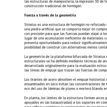
las estructuras de mampostería, la impresión 3D de 
construcción tradicional de hormigón.
Fuerza a través de la geometría
Striatus es una estructura de hormigón no reforzado 
una piedra artificial que se comporta mejor en compr
con precisión para que las fuerzas puedan viajar a lo
lugar de una acumulación ineficiente de materiales c
presenta oportunidades para reducir significativament
posibilidad de construir con alternativas menos cont
La geometría de la plataforma bifurcada de Striatus r
estructurales se ha definido mediante técnicas de aná
desarrollado originalmente para la evaluación estruc
las líneas de empuje que trazan las fuerzas de compr
Los tirantes de acero absorben el empuje horizontal 
ensamblados en seco evitan las concentraciones de te
eco del uso de láminas de plomo o mortero blando en
En planta, los límites de la estructura forman arcos 
apoyados en las balaustradas) a los soportes en com
para refinar y optimizar la estereotomía de los bloq