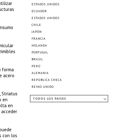
tilizar
ESTADOS UNIDOS
ructuras
ECUADOR
ESTADOS UNIDOS
CHILE
consumo
JAPÓN
FRANCIA
nicular
HOLANDA
rimibles
PORTUGAL
BRASIL
PERÚ
u forma
ALEMANIA
de acero
REPÚBLICA CHECA
REINO UNIDO
 Striatus
o en
TODOS LOS PAÍSES
ulta en
a acceder
 puede
s con los