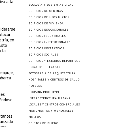
iva a la
ECOLOGÍA Y SUSTENTABILIDAD
EDIFICIOS DE OFICINAS
EDIFICIOS DE USOS MIXTOS
EDIFICIOS DE VIVIENDA
siderarse
EDIFICIOS EDUCACIONALES
olocar
EDIFICIOS INDUSTRIALES
tría, en
EDIFICIOS INSTITUCIONALES
Esto
EDIFICIOS RECREATIVOS
o la
EDIFICIOS SOCIALES
EDIFICIOS Y ESTADIOS DEPORTIVOS
ESPACIOS DE TRABAJO
 empuje,
FOTOGRAFÍA DE ARQUITECTURA
abarca
HOSPITALES Y CENTROS DE SALUD
HOTELES
HOUSING PROTOTYPE
ues
INFRAESTRUCTURA URBANA
iéndose
LOCALES Y CENTROS COMERCIALES
MONUMENTOS Y MEMORIALES
itantes
MUSEOS
vanzado
OBJETOS DE DISEÑO
arga