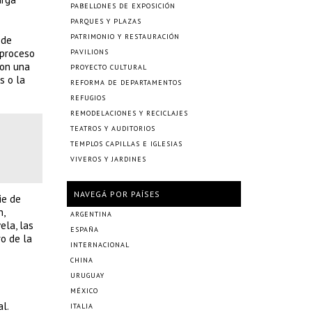
PABELLONES DE EXPOSICIÓN
PARQUES Y PLAZAS
PATRIMONIO Y RESTAURACIÓN
 de
 proceso
PAVILIONS
con una
PROYECTO CULTURAL
s o la
REFORMA DE DEPARTAMENTOS
REFUGIOS
REMODELACIONES Y RECICLAJES
TEATROS Y AUDITORIOS
TEMPLOS CAPILLAS E IGLESIAS
VIVEROS Y JARDINES
NAVEGÁ POR PAÍSES
ie de
n,
ARGENTINA
ela, las
ESPAÑA
ro de la
INTERNACIONAL
CHINA
URUGUAY
MÉXICO
l.
ITALIA