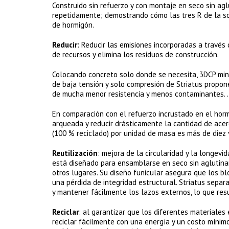
Construido sin refuerzo y con montaje en seco sin aglu
repetidamente; demostrando cómo las tres R de la soste
de hormigón.
Reducir
: Reducir las emisiones incorporadas a través 
de recursos y elimina los residuos de construcción.
Colocando concreto solo donde se necesita, 3DCP mini
de baja tensión y solo compresión de Striatus propon
de mucha menor resistencia y menos contaminantes. .
En comparación con el refuerzo incrustado en el horm
arqueada y reducir drásticamente la cantidad de acer
(100 % reciclado) por unidad de masa es más de diez
Reutilización
: mejora de la circularidad y la longevi
está diseñado para ensamblarse en seco sin aglutinan
otros lugares. Su diseño funicular asegura que los b
una pérdida de integridad estructural. Striatus sep
y mantener fácilmente los lazos externos, lo que resu
Reciclar
: al garantizar que los diferentes materiale
reciclar fácilmente con una energía y un costo mínimo