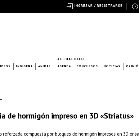
INGRESAR / REGISTRARSE
ACTUALIDAD
IDEOS
INDÍGENA
ANIDAR
AGENDA
CONCURSOS
NOTICIAS
OPINIÓ
L
a de hormigón impreso en 3D «Striatus»
no reforzada compuesta por bloques de hormigón impresos en 3D en