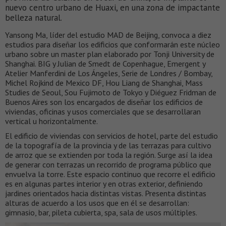
nuevo centro urbano de Huaxi, en una zona de impactante
belleza natural.
Yansong Ma, líder del estudio MAD de Beijing, convoca a diez
estudios para diseñar los edificios que conformarán este núcleo
urbano sobre un master plan elaborado por Tonji University de
Shanghai. BIG y Julian de Smedt de Copenhague, Emergent y
Atelier Manferdini de Los Ángeles, Serie de Londres / Bombay,
Michel Rojkind de Mexico DF, Hou Liang de Shanghai, Mass
Studies de Seoul, Sou Fujimoto de Tokyo y Diéguez Fridman de
Buenos Aires son los encargados de diseñar los edificios de
viviendas, oficinas y usos comerciales que se desarrollaran
vertical u horizontalmente.
El edificio de viviendas con servicios de hotel, parte del estudio
de la topografía de la provincia y de las terrazas para cultivo
de arroz que se extienden por toda la región. Surge así la idea
de generar con terrazas un recorrido de programa público que
envuelva la torre. Este espacio continuo que recorre el edificio
es en algunas partes interior y en otras exterior, definiendo
jardines orientados hacia distintas vistas. Presenta distintas
alturas de acuerdo a los usos que en él se desarrollan:
gimnasio, bar, pileta cubierta, spa, sala de usos múltiples.