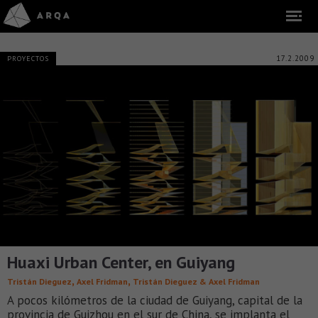
17.2.2009
PROYECTOS
Huaxi Urban Center, en Guiyang
,
,
Tristán Dieguez
Axel Fridman
Tristán Dieguez & Axel Fridman
A pocos kilómetros de la ciudad de Guiyang, capital de la
provincia de Guizhou en el sur de China, se implanta el