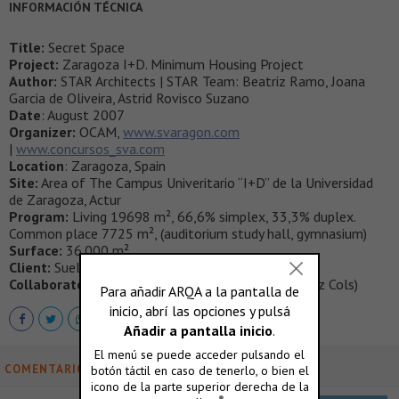
INFORMACIÓN TÉCNICA
Title:
Secret Space
Project:
Zaragoza I+D. Minimum Housing Project
Author:
STAR Architects | STAR Team: Beatriz Ramo, Joana
Garcia de Oliveira, Astrid Rovisco Suzano
Date
: August 2007
Organizer:
OCAM,
www.svaragon.com
|
www.concursos_sva.com
Location
: Zaragoza, Spain
Site:
Area of The Campus Univeritario “I+D” de la Universidad
de Zaragoza, Actur
Program:
Living 19698 m², 66,6% simplex, 33,3% duplex.
Common place 7725 m², (auditorium study hall, gymnasium)
Surface:
36.000 m²
Client:
Suelo y Vivienda de Aragón
Collaborators:
(model: Jordi Milà Jansà, Albert Perez Cols)
COMENTARIOS