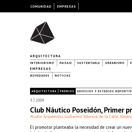
COMUNIDAD
EMPRESAS
ARQUITECTURA
INTERIORISMO
PAISAJE
SUSTENTABLE
URBANISMO
V
EMPRESAS
NOVEDADES
NOTICIAS
|
|
ARQUITECTURA
PREMIOS
EDIFICIOS Y ESTADIOS DEPORTI
3.7.2009
Club Náutico Poseidón, Primer 
Alcubo Arquitectos
Guillermo Valencia de la Calle
Alejan
,
,
El promotor planteaba la necesidad de crear un nuev