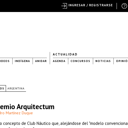
INGRESAR / REGISTRARSE
ACTUALIDAD
IDEOS
INDÍGENA
ANIDAR
AGENDA
CONCURSOS
NOTICIAS
OPINIÓ
VOS
ARGENTINA
premio Arquitectum
dro Martínez Duque
o concepto de Club Náutico que, alejándose del "modelo convencional"