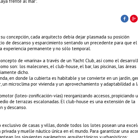
aya frente al mar".
e su concepción, cada arquitecto debía dejar plasmada su posición
acio de descanso y esparcimiento sentando un precedente para que el
na experiencia permanente y no sólo temporal.
concepto de «marina» a través de un Yacht Club, así como el desarrol
omo son: los malecones, el club-house, el bar, las piscinas, las áreas
piamente dicho.
nda, en donde la cubierta es habitable y se convierte en un jardín, g
, un microclima por vivienda y un aprovechamiento y adaptabilidad a l
omotor (loteo-zonificación-vías) reorganizando accesos, propiciando 
edio de terrazas escalonadas. El club-house es una extensión de la
ón y descanso.
o exclusivo de casas y villas, donde todos los lotes posean una exce
 privada y muelle náutico única en el mundo. Para garantizar una aco
antean los siguientes parámetros arquitectónicos y urbanísticos: