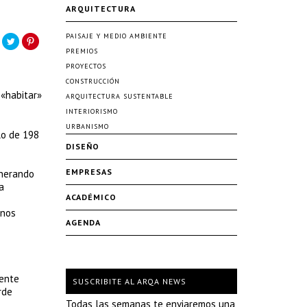
ARQUITECTURA
PAISAJE Y MEDIO AMBIENTE
PREMIOS
PROYECTOS
CONSTRUCCIÓN
 «habitar»
ARQUITECTURA SUSTENTABLE
INTERIORISMO
URBANISMO
lo de 198
DISEÑO
EMPRESAS
enerando
a
ACADÉMICO
unos
AGENDA
lente
SUSCRIBITE AL ARQA NEWS
rde
Todas las semanas te enviaremos una