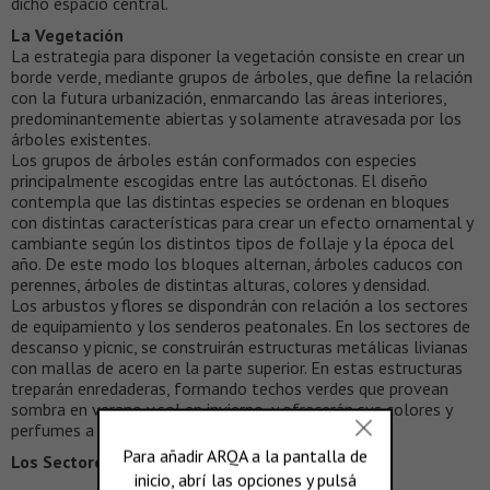
dicho espacio central.
La Vegetación
La estrategia para disponer la vegetación consiste en crear un
borde verde, mediante grupos de árboles, que define la relación
con la futura urbanización, enmarcando las áreas interiores,
predominantemente abiertas y solamente atravesada por los
árboles existentes.
Los grupos de árboles están conformados con especies
principalmente escogidas entre las autóctonas. El diseño
contempla que las distintas especies se ordenan en bloques
con distintas características para crear un efecto ornamental y
cambiante según los distintos tipos de follaje y la época del
año. De este modo los bloques alternan, árboles caducos con
perennes, árboles de distintas alturas, colores y densidad.
Los arbustos y flores se dispondrán con relación a los sectores
de equipamiento y los senderos peatonales. En los sectores de
descanso y picnic, se construirán estructuras metálicas livianas
con mallas de acero en la parte superior. En estas estructuras
treparán enredaderas, formando techos verdes que provean
sombra en verano y sol en invierno, y ofrecerán sus colores y
perfumes a los visitantes.
Los Sectores