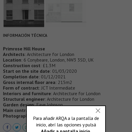
INFORMACIÓN TÉCNICA
Primrose Hill House
Architects
: Architecture for London
Location
: 6 Conybeare, London, NW3 3SD, UK
Construction cost
: £1.3M
Start on the site date
: 01/03/2020
Completion date
: 01/12/2021
Gross internal floor area
: 215m2
Form of contract
: JCT Intermediate
Interiors and furniture
: Architecture for London
Structural engineer
: Architecture for London
Garden design
: Faye Johnson
Main contractor
: Harris Calnan
Photographer
: Christian Brailey